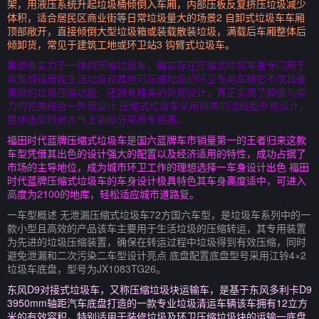
架，用液压系统升起垃圾桶倾倒入车厢，内部压板反复挤压垃圾减少
体积，适合居民区商业街等日常垃圾量大的场景2 自卸式垃圾车车厢
顶部敞开，直接倾倒大型垃圾箱或装载散装垃圾，满载后车厢整体后
倾卸货，常见于建筑工地或环卫站3 钩臂式垃圾车。
集颜值实力于一体的压缩垃圾车，确实存在压缩式垃圾车是专门用于
收集城镇居民生活垃圾和其他可压缩垃圾的环卫专用车辆它不仅具备
高效的垃圾压缩功能，还拥有精美的外观设计，真正实现了颜值与实
力的完美结合一外观设计 压缩式垃圾车采用精美的流线型外观设计，
整体造型时尚大气上装部分采用专用高。
福田时代蓝牌压缩式垃圾车是国六蓝牌车市销量第一的王者归来这款
车型凭借其出色的设计强大的配置以及经济适用的特性，成功占据了
市场的主导地位，成为城市环卫工作的理想选择一车身设计出色 福田
时代蓝牌压缩式垃圾车的车身设计极具特色其车身高度适中，可进入
高度为2100的地库，轻松适应城市道路复。
一车型概述 无泄漏压缩式垃圾车72方国六车型，是垃圾车系列中的一
款小型且高效的产品该车主要用于生活垃圾的压缩转运，其专用装置
为先进的垃圾压缩装置，确保在转运过程中垃圾得到有效压缩，同时
避免泄漏和二次污染二车型设计亮点 底盘配置底盘型号采用江铃4×2
垃圾车底盘，型号为JX1083TG26。
东风D9对接式垃圾车，又称压缩垃圾块运输车，是基于东风多利卡D9
3950mm轴距汽车底盘打造的一款专业垃圾清运车辆该车拥有12立方
米的有效容积，特别适用于装修垃圾及环卫压缩垃圾块的运输一底盘