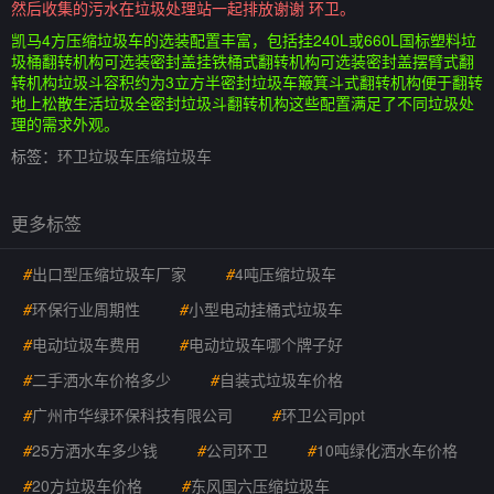
然后收集的污水在垃圾处理站一起排放谢谢 环卫。
凯马4方压缩垃圾车的选装配置丰富，包括挂240L或660L国标塑料垃
圾桶翻转机构可选装密封盖挂铁桶式翻转机构可选装密封盖摆臂式翻
转机构垃圾斗容积约为3立方半密封垃圾车簸箕斗式翻转机构便于翻转
地上松散生活垃圾全密封垃圾斗翻转机构这些配置满足了不同垃圾处
理的需求外观。
标签：
环卫垃圾车压缩垃圾车
更多标签
#
出口型压缩垃圾车厂家
#
4吨压缩垃圾车
#
环保行业周期性
#
小型电动挂桶式垃圾车
#
电动垃圾车费用
#
电动垃圾车哪个牌子好
#
二手洒水车价格多少
#
自装式垃圾车价格
#
广州市华绿环保科技有限公司
#
环卫公司ppt
#
25方洒水车多少钱
#
公司环卫
#
10吨绿化洒水车价格
#
20方垃圾车价格
#
东风国六压缩垃圾车