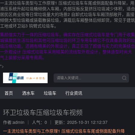
一主流垃圾车类型与工作原理1 压缩式垃圾车车尾或侧面配备升降架，用
液压系统升起垃圾桶倾倒入车厢，内部压板反复挤压垃圾减少体积，适合
居民区商业街等日常垃圾量大的场景2 自卸式垃圾车车厢顶部敞开，直接
倾倒大型垃圾箱或装载散装垃圾，满载后车厢整体后倾卸货，常见于建筑
工地或环卫站3 钩臂式垃圾车。
集颜值实力于一体的压缩垃圾车，确实存在压缩式垃圾车是专门用于收集
城镇居民生活垃圾和其他可压缩垃圾的环卫专用车辆它不仅具备高效的垃
圾压缩功能，还拥有精美的外观设计，真正实现了颜值与实力的完美结合
一外观设计 压缩式垃圾车采用精美的流线型外观设计，整体造型时尚大
气上装部分采用专用高。
">
首页
洒水车
垃圾车
行业资讯
环卫垃圾车压缩垃圾车视频
作者:admin
人气：0
更新：2025-10-31 12:12:37
一主流垃圾车类型与工作原理1 压缩式垃圾车车尾或侧面配备升降