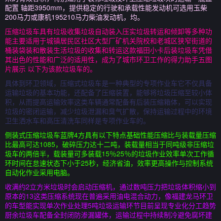
配置 轴距3950mm，提供稳定的行驶和承载性能发动机可选用玉柴
200马力或康机195210马力柴油发动机，均。
压缩垃圾车具有垃圾收集垃圾自动装入压实垃圾转运和倾卸等多种功
能主要适用于城镇居民区社区大型厂矿机关院校和老城区狭窄街道的
桶装袋装和散装生活垃圾的收集和转运这款福田小卡后装垃圾车凭借
其出色的性能和广泛的适用性，成为了城市环卫工作的得力助手五图
片展示 以下为该款垃圾车的。
具体到环卫领域，压缩式垃圾车是一种典型的专项作业车它不仅具备
运输垃圾的基本功能，还配备了压缩装置，能够将垃圾压缩至较小体
积，从而提高运输效率这类车辆通常配备有后装压缩箱体，可以实现
垃圾的密闭运输，减少垃圾泄漏和臭气扩散，保持运输过程中的环境
卫生洒水车和高压清洗车同样是专项作业车的。
侧装式压缩垃圾车蓝牌4方具有以下特点基础性能压缩比与装载量压缩
比最高可达1085，破碎压力达十二吨，装载量相当于同吨级非压缩垃
圾车的两倍半，载装量可多装载15％25％的垃圾作业效率单次工作循
环时间在怠速状态下小于25秒，经济省油，效率更高操作与控制系统
自动化作业采用电脑。
收满约2立方米垃圾时会启动压缩机，通过数吨压力把垃圾体积缩小到
原本的13这类压缩系统现在普遍采用油电混合动力，像福建龙马环卫
的车型能实现单次作业处理5吨垃圾运输环节目前呈现专业化分工趋势
厨余垃圾车配备全封闭防渗漏罐体，运输过程中持续制冷避免腐坏建