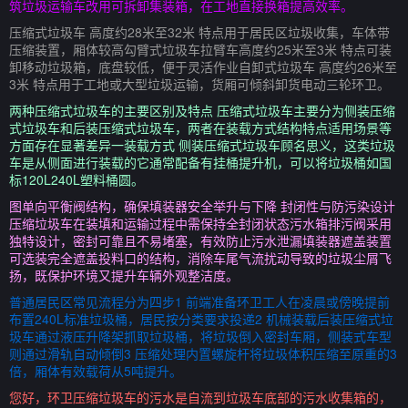
筑垃圾运输车改用可拆卸集装箱，在工地直接换箱提高效率。
压缩式垃圾车 高度约28米至32米 特点用于居民区垃圾收集，车体带
压缩装置，厢体较高勾臂式垃圾车拉臂车高度约25米至3米 特点可装
卸移动垃圾箱，底盘较低，便于灵活作业自卸式垃圾车 高度约26米至
3米 特点用于工地或大型垃圾运输，货厢可倾斜卸货电动三轮环卫。
两种压缩式垃圾车的主要区别及特点 压缩式垃圾车主要分为侧装压缩
式垃圾车和后装压缩式垃圾车，两者在装载方式结构特点适用场景等
方面存在显著差异一装载方式 侧装压缩式垃圾车顾名思义，这类垃圾
车是从侧面进行装载的它通常配备有挂桶提升机，可以将垃圾桶如国
标120L240L塑料桶圆。
图单向平衡阀结构，确保填装器安全举升与下降 封闭性与防污染设计
压缩垃圾车在装填和运输过程中需保持全封闭状态污水箱排污阀采用
独特设计，密封可靠且不易堵塞，有效防止污水泄漏填装器遮盖装置
可选装完全遮盖投料口的结构，消除车尾气流扰动导致的垃圾尘屑飞
扬，既保护环境又提升车辆外观整洁度。
普通居民区常见流程分为四步1 前端准备环卫工人在凌晨或傍晚提前
布置240L标准垃圾桶，居民按分类要求投递2 机械装载后装压缩式垃
圾车通过液压升降架抓取垃圾桶，将垃圾倒入密封车厢，侧装式车型
则通过滑轨自动倾倒3 压缩处理内置螺旋杆将垃圾体积压缩至原重的3
倍，厢体有效载荷从5吨提升。
您好，环卫压缩垃圾车的污水是自流到垃圾车底部的污水收集箱的，