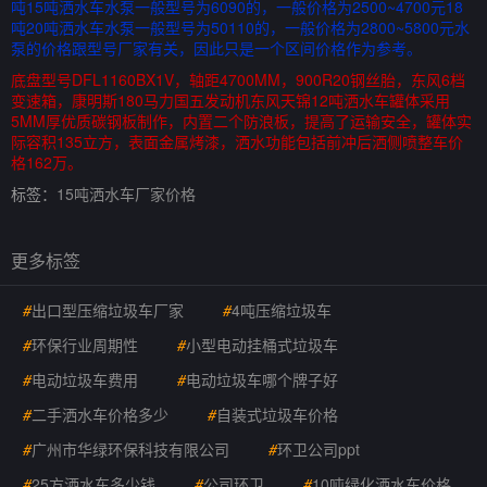
吨15吨洒水车水泵一般型号为6090的，一般价格为2500~4700元18
吨20吨洒水车水泵一般型号为50110的，一般价格为2800~5800元水
泵的价格跟型号厂家有关，因此只是一个区间价格作为参考。
底盘型号DFL1160BX1V，轴距4700MM，900R20钢丝胎，东风6档
变速箱，康明斯180马力国五发动机东风天锦12吨洒水车罐体采用
5MM厚优质碳钢板制作，内置二个防浪板，提高了运输安全，罐体实
际容积135立方，表面金属烤漆，洒水功能包括前冲后洒侧喷整车价
格162万。
标签：
15吨洒水车厂家价格
更多标签
#
出口型压缩垃圾车厂家
#
4吨压缩垃圾车
#
环保行业周期性
#
小型电动挂桶式垃圾车
#
电动垃圾车费用
#
电动垃圾车哪个牌子好
#
二手洒水车价格多少
#
自装式垃圾车价格
#
广州市华绿环保科技有限公司
#
环卫公司ppt
#
25方洒水车多少钱
#
公司环卫
#
10吨绿化洒水车价格