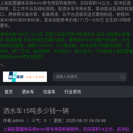
上装配置罐体采用4mm厚专用容积板制作，实际容积14立方，前冲后洒
侧喷，后工作平台及绿化高炮，配洒水车专用水泵，泵进泵出及消防栓接
口，两根等长输水管，金属烤漆，后平台选装风送式雾炮机组，射程30
米40米50米60米80米，其余标配参考价格171万～236万 五东风15吨喷
雾车。
参考价格166万～213万 五国六东风天锦15吨洒水车 东风15吨洒水车图
片 底盘配置 东风天锦正宗国六底盘，康明斯210马力国六发动机，法士
特6挡变速箱，轴距4700mm，275真空胎，单排白色可前翻驾驶室，带
ABS，原厂空调，电动玻璃，方向助力，离合助力，气刹制动上装配置罐
体采用4mm厚专用容积。
">
首页
洒水车
垃圾车
行业资讯
洒水车15吨多少钱一辆
作者:admin
人气：0
更新：2025-08-31 04:04:46
上装配置罐体采用4mm厚专用容积板制作，实际容积14立方，前冲后